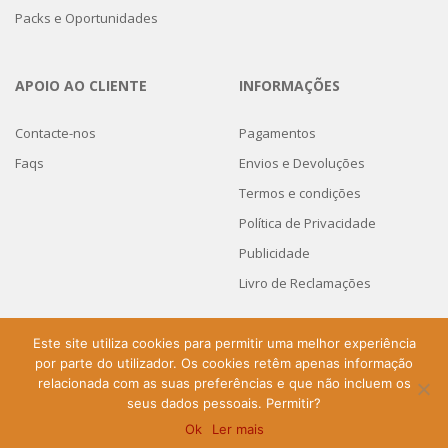
Packs e Oportunidades
APOIO AO CLIENTE
INFORMAÇÕES
Contacte-nos
Pagamentos
Faqs
Envios e Devoluções
Termos e condições
Política de Privacidade
Publicidade
Livro de Reclamações
Este site utiliza cookies para permitir uma melhor experiência
por parte do utilizador. Os cookies retêm apenas informação
Home
Loja Pet Shop Online
Promoções
Faqs
Contactos
relacionada com as suas preferências e que não incluem os
Copyright 2024 - Maiapet, Artigos para animais.
seus dados pessoais. Permitir?
Powered by
Soluções Digitais
Ok
Ler mais