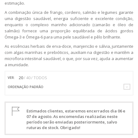
estimação.
A combinação única de frango, cordeiro, salmão e legumes garante
uma digestão saudável, energia suficiente e excelente condição,
enquanto o complexo marinho adicionado (camarão e óleo de
salmão) fornece uma proporção equilibrada de ácidos gordos
Ómega-3 e Ómega-6 para uma pele saudável e pêlo brilhante.
As essências herbais de erva-doce, manjericão e sálvia, juntamente
com algas marinhas e prebióticos, auxiliam na digestão e mantêm a
microflora intestinal saudável, o que, por sua vez, ajuda a aumentar
a imunidade.
20
40
TODOS
VER:
ORDENAÇÃO PADRÃO
Estimados clientes, estaremos encerrados dia 06 e
07 de agosto. As encomendas realizadas neste
período serão enviadas posteriormente, salvo
ruturas de stock. Obrigado!