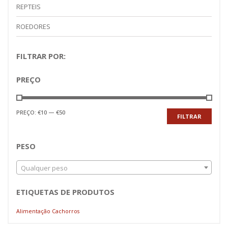
REPTEIS
ROEDORES
FILTRAR POR:
PREÇO
Preço
Preço
PREÇO:
€10
—
€50
FILTRAR
mínimo
máximo
PESO
Qualquer peso
ETIQUETAS DE PRODUTOS
Alimentação Cachorros