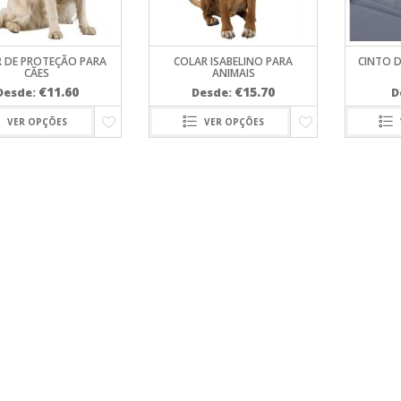
PORTAS
PROFINE
GATOS
SUPLEMENTOS
TRELAS
VESTUÁRIO
SNACKS
VA
PURINA PRO PLAN
SNACKS PARA GATOS
VIRBAC HPM
TRANSPORTADORAS 
 DE PROTEÇÃO PARA
COLAR ISABELINO PARA
CINTO 
GATOS
RIT
CÃES
ANIMAIS
WC PARA GATOS
€
11.60
€
15.70
Desde:
Desde:
D
O PLAN
VER OPÇÕES
VER OPÇÕES
M