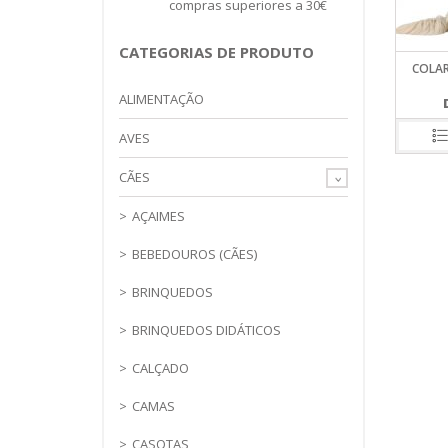
compras superiores a 30€
FARMINA
WC PARA 
TREINO
OPTIMA NO
CATEGORIAS DE PRODUTO
ORIJEN
COLAR
PRIMAL SPI
ALIMENTAÇÃO
PROFINE
PURINA PR
AVES
VIRBAC HP
CÃES
AÇAIMES
BEBEDOUROS (CÃES)
BRINQUEDOS
BRINQUEDOS DIDÁTICOS
CALÇADO
CAMAS
CASOTAS