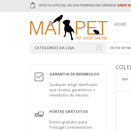
OFERTA ESPECIAL NA SUA PRIMEIRA ENCOMENDA!
SABER M
HOME
CATEGORIAS DA LOJA
ALIMENTAÇÃO
RAÇÃO PAR
AÇAIMES
AREIAS
DIVERSOS
BRINQUED
COLE
CÃES
HÚMIDOS C
GARANTIA DE REEMBOLSO
CAMAS
HIGIENE
ADVANCE
VER:
GATOS
CAMA PAR
Qualquer artigo danificado
ACANA
que receba, garantimos o
AVES
ALPHA SPIR
COMEDOU
reembolso do mesmo.
DESPARAS
AMITY
ROEDORES
GATOS
BANTERS
ESCOVAS
REPTEIS
PORTES GRATUITOS
BRAVERY
SNACKS P
ESTRUTURAS PARA CANIS
COUNTRY 
Envios gratuitos para
SNACKS
CUSTOM DI
Portugal Continental em
PACKS E OPORTUNIDADES