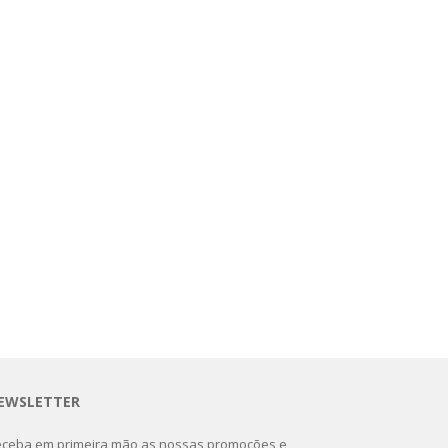
EWSLETTER
ceba em primeira mão as nossas promoções e