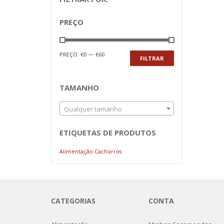
PREÇO
Preço
Preço
PREÇO:
€0
—
€60
FILTRAR
mínimo
máximo
TAMANHO
Qualquer tamanho
ETIQUETAS DE PRODUTOS
Alimentação Cachorros
CATEGORIAS
CONTA