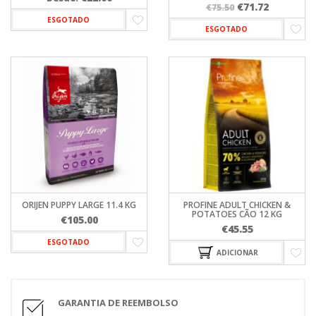
O
O
€
71.72
€
75.50
preço
preço
ESGOTADO
ESGOTADO
original
atual
era:
é:
€75.50.
€71.72.
ORIJEN PUPPY LARGE 11.4 KG
PROFINE ADULT CHICKEN &
POTATOES CÃO 12 KG
€
105.00
€
45.55
ESGOTADO
ADICIONAR
GARANTIA DE REEMBOLSO