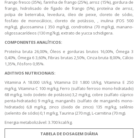
Frango fresco (35%), farinha de frango (25%), arroz (15%), gordura de
frango, hidrolisado de fígado de frango (5%), proteína de arroz,
polpa de beterraba, levedura, óleo de peixe, cloreto de sódio,
fosfato de monocálcico, cloreto de potássio, , inulina (FOS 500
mg/kg), glucosamina ( 350 mg/kg), condroitina (70 mg/kg), manano-
oligossacarídeos (130 mg7kg), extrato de yucca schidigera.
COMPONENTES ANALÍTICOS:
Proteína bruta 26,00%, Óleos e gorduras brutos 16,00%, Ómega 3
0,40%, Ómega 6 3,60%, Fibras brutas 2,50%, Cinza bruta 8,00%, Cálcio
1,35%, Fósforo 0,95%.
ADITIVOS NUTRICIONAIS:
Vitamina A 18.000 UI/kg, Vitamina D3 1.800 UI/kg, Vitamina E 250
mg/kg, Vitamina C 100 mg/kg, Ferro (sulfato ferroso mono-hidratado)
68 mg/kg, Iodo (iodeto de potássio) 3,2 mg/kg, cobre (sulfato cúprico
penta-hidratado) 9 mg/kg, manganês (sulfato de manganês mono-
hidratado) 6,8 mg/kg, zinco (óxido de zinco) 135 mg/kg, selênio
(selenito de sódio) 0,1 mg/kg, Taurina (270 mg), L-carnitina (70 mg).
Energia metabolizável: 3.700 kcal/kg.
TABELA DE DOSAGEM DIÁRIA