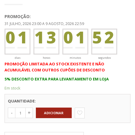
preço
preço
0
0
original
atual
PROMOÇÃO:
era:
é:
31 JULHO, 2026 23:00 A 9 AGOSTO, 2026 22:59
0
0
1
1
3
0
1
5
2
€51.80.
€46.62.
0
0
0
0
0
3
dias
horas
minutos
segundos
PROMOÇÃO LIMITADA AO STOCK EXISTENTE E NÃO
ACUMULÁVEL COM OUTROS CUPÕES DE DESCONTO
5% DESCONTO EXTRA PARA LEVANTAMENTO EM LOJA
Em stock
QUANTIDADE:
ADICIONAR