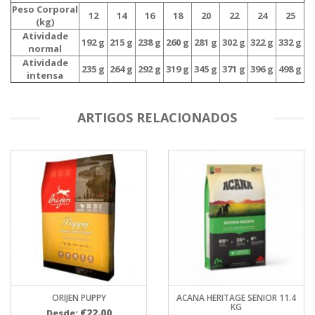
Peso Corporal
12
14
16
18
20
22
24
25
(kg)
Atividade
192 g
215 g
238 g
260 g
281 g
302 g
322 g
332 g
normal
Atividade
235 g
264 g
292 g
319 g
345 g
371 g
396 g
498 g
intensa
ARTIGOS RELACIONADOS
ORIJEN PUPPY
ACANA HERITAGE SENIOR 11.4
KG
€
22.00
Desde: