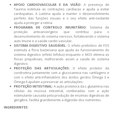
APOIO CARDIOVASCULAR E DA VISÃO:
A presença de
Taurina estimula as contrações cardíacas e ajuda a evitar
cardiopatias. A Luteína ajuda a manter o desenvolvimento
perfeito das funções visuais e o seu efeito anti-oxidante
ajuda a proteger a retina.
PROGRAMA DE CONTROLO IMUNITÁRIO:
Sistema de
proteção anticancerígeno que contribui para o
desenvolvimento do sistema nervoso, fortalecendo o sistema
auto imune e a saúde cardio vascular.
SISTEMA DIGESTIVO SAUDÁVEL:
O efeito prebiótico de FOS
estimula a flora bacteriana que ajuda ao funcionamento do
sistema digestivo (efeito bifidus) enquanto o MOS elimina as
floras prejudiciais, melhorando assim a saúde do sistema
digestivo.
PROTEÇÃO DAS ARTICULAÇÕES:
O efeito protetor da
condroitina juntamente com a glucosamina nas cartilagens e
com o efeito anti-inflamatório dos ácidos gordos Ómega 3 e
Ómega 6 ajudam a preservar as articulações.
PROTEÇÃO INTESTINAL:
A ação protetora da L-glutamina nas
células da mucosa intestinal, combinadas com a ação
estimulante causada pela produção de enzimas digestivas de
gengibre, facilita grandemente a digestão dos nutrientes.
INGREDIENTES: