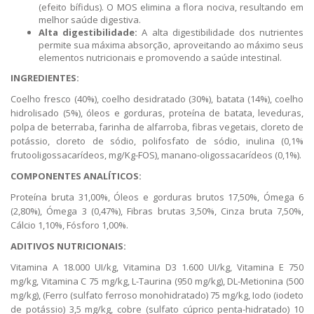
(efeito bífidus). O MOS elimina a flora nociva, resultando em
melhor saúde digestiva.
Alta digestibilidade:
A alta digestibilidade dos nutrientes
permite sua máxima absorção, aproveitando ao máximo seus
elementos nutricionais e promovendo a saúde intestinal.
INGREDIENTES:
Coelho fresco (40%), coelho desidratado (30%), batata (14%), coelho
hidrolisado (5%), óleos e gorduras, proteína de batata, leveduras,
polpa de beterraba, farinha de alfarroba, fibras vegetais, cloreto de
potássio, cloreto de sódio, polifosfato de sódio, inulina (0,1%
frutooligossacarídeos, mg/Kg-FOS), manano-oligossacarídeos (0,1%).
COMPONENTES ANALÍTICOS:
Proteína bruta 31,00%, Óleos e gorduras brutos 17,50%, Ómega 6
(2,80%), Ómega 3 (0,47%), Fibras brutas 3,50%, Cinza bruta 7,50%,
Cálcio 1,10%, Fósforo 1,00%.
ADITIVOS NUTRICIONAIS:
Vitamina A 18.000 UI/kg, Vitamina D3 1.600 UI/kg, Vitamina E 750
mg/kg, Vitamina C 75 mg/kg, L-Taurina (950 mg/kg), DL-Metionina (500
mg/kg), (Ferro (sulfato ferroso monohidratado) 75 mg/kg, Iodo (iodeto
de potássio) 3,5 mg/kg, cobre (sulfato cúprico penta-hidratado) 10