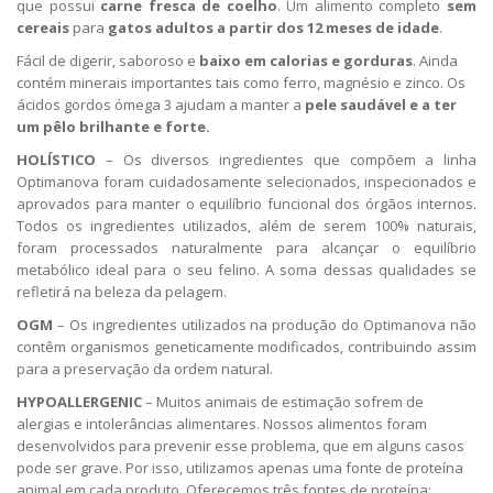
que possui
carne fresca de coelho
. Um alimento completo
sem
cereais
para
gatos adultos a partir dos 12 meses de idade
.
Fácil de digerir, saboroso e
baixo em calorias e gorduras
. Ainda
contém minerais importantes tais como ferro, magnésio e zinco. Os
ácidos gordos ómega 3 ajudam a manter a
pele saudável e a ter
um pêlo brilhante e forte.
HOLÍSTICO
– Os diversos ingredientes que compõem a linha
Optimanova foram cuidadosamente selecionados, inspecionados e
aprovados para manter o equilíbrio funcional dos órgãos internos.
Todos os ingredientes utilizados, além de serem 100% naturais,
foram processados ​​naturalmente para alcançar o equilíbrio
metabólico ideal para o seu felino. A soma dessas qualidades se
refletirá na beleza da pelagem.
OGM
– Os ingredientes utilizados na produção do Optimanova não
contêm organismos geneticamente modificados, contribuindo assim
para a preservação da ordem natural.
HYPOALLERGENIC
– Muitos animais de estimação sofrem de
alergias e intolerâncias alimentares. Nossos alimentos foram
desenvolvidos para prevenir esse problema, que em alguns casos
pode ser grave. Por isso, utilizamos apenas uma fonte de proteína
animal em cada produto. Oferecemos três fontes de proteína: