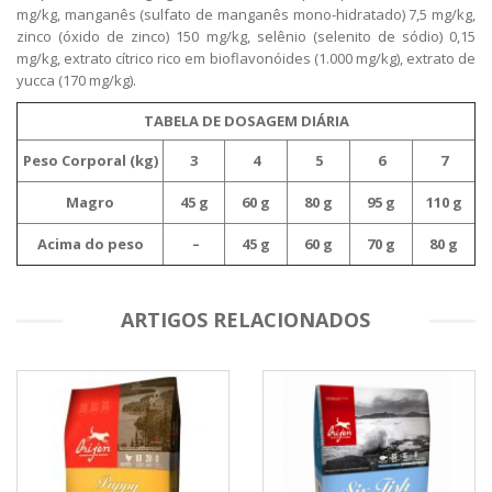
mg/kg, manganês (sulfato de manganês mono-hidratado) 7,5 mg/kg,
zinco (óxido de zinco) 150 mg/kg, selênio (selenito de sódio) 0,15
mg/kg, extrato cítrico rico em bioflavonóides (1.000 mg/kg), extrato de
yucca (170 mg/kg).
TABELA DE DOSAGEM DIÁRIA
Peso Corporal (kg)
3
4
5
6
7
Magro
45 g
60 g
80 g
95 g
110 g
Acima do peso
–
45 g
60 g
70 g
80 g
ARTIGOS RELACIONADOS