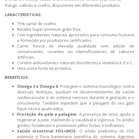
frango, salmão e coelho, disponíveis em diferentes produtos.
CARACTERÍSTICAS:
75% carne de coelho
Receita Super premium grain free
Com ingredientes naturais aprovados para consumo humano
e fornecido por produtores certificados.
Carne fresca de elevada qualidade sem adição de
conservantes, corantes ou intensificadores de sabores
artificiais.
Contém antioxidantes naturais (tocoferóis) e vitamina A, E e C.
Uma única fonte de proteína.
BENEFÍCIOS:
Ómega 3 e Ómega 6:
Protegem o sistema imunológico contra
diversas doenças, auxiliam no desenvolvimento da saúde
cardiovascular e do sistema nervoso durante a gestação e o
crescimento. Também impedem que a pelagem do seu gato
fique seca e quabradiça.
Proteção da pele e pelagem:
A presença de zinco ajuda a
regenerar a pele, mantendo-a saudável e vigorosa. Os ácidos
gordos fortalecem e promovem pêlos fortes e brilhantes.
Saúde intestinal FOS+MOS:
O efeito prebiótico do FOS
estimula a flora bacteriana benéfica do sistema digestivo