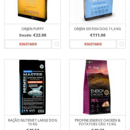
ORIJEN PUPPY
ORIJEN SIX FISH DOG 11,4 KG
€
22.00
€
111.00
Desde:
ESGOTADO
ESGOTADO
RAÇÃO NUTRIVET LARGE DOG
PROFINE ENERGY CHICKEN &
15 KG
POTATOES CÃO 12 KG