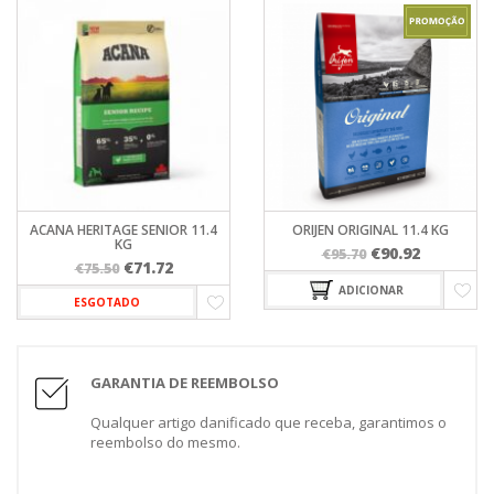
ACANA HERITAGE SENIOR 11.4
ORIJEN ORIGINAL 11.4 KG
KG
O
O
€
90.92
€
95.70
O
O
€
71.72
€
75.50
preço
preço
preço
preço
ADICIONAR
original
atual
ESGOTADO
original
atual
era:
é:
era:
é:
€95.70.
€90.92.
€75.50.
€71.72.
GARANTIA DE REEMBOLSO
Qualquer artigo danificado que receba, garantimos o
reembolso do mesmo.