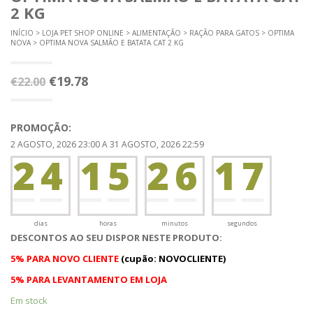
2 KG
INÍCIO
>
LOJA PET SHOP ONLINE
>
ALIMENTAÇÃO
>
RAÇÃO PARA GATOS
>
OPTIMA
NOVA
> OPTIMA NOVA SALMÃO E BATATA CAT 2 KG
O
O
€
19.78
€
22.00
preço
preço
original
atual
PROMOÇÃO:
era:
é:
2 AGOSTO, 2026 23:00 A 31 AGOSTO, 2026 22:59
2
0
4
1
5
2
6
1
7
€22.00.
€19.78.
0
0
0
0
0
0
2
8
dias
horas
minutos
segundos
DESCONTOS AO SEU DISPOR NESTE PRODUTO:
5% PARA NOVO CLIENTE
(cupão: NOVOCLIENTE)
5% PARA LEVANTAMENTO EM LOJA
Em stock