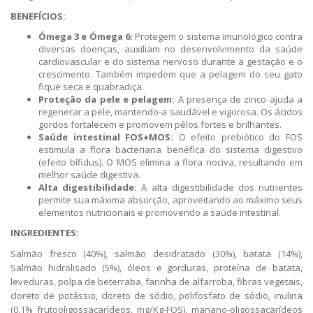
BENEFÍCIOS:
Ómega 3 e Ómega 6:
Protegem o sistema imunológico contra
diversas doenças, auxiliam no desenvolvimento da saúde
cardiovascular e do sistema nervoso durante a gestação e o
crescimento. Também impedem que a pelagem do seu gato
fique seca e quabradiça.
Proteção da pele e pelagem:
A presença de zinco ajuda a
regenerar a pele, mantendo-a saudável e vigorosa. Os ácidos
gordos fortalecem e promovem pêlos fortes e brilhantes.
Saúde intestinal FOS+MOS:
O efeito prebiótico do FOS
estimula a flora bacteriana benéfica do sistema digestivo
(efeito bífidus). O MOS elimina a flora nociva, resultando em
melhor saúde digestiva.
Alta digestibilidade:
A alta digestibilidade dos nutrientes
permite sua máxima absorção, aproveitando ao máximo seus
elementos nutricionais e promovendo a saúde intestinal.
INGREDIENTES:
Salmão fresco (40%), salmão desidratado (30%), batata (14%),
Salmão hidrolisado (5%), óleos e gorduras, proteína de batata,
leveduras, polpa de beterraba, farinha de alfarroba, fibras vegetais,
cloreto de potássio, cloreto de sódio, polifosfato de sódio, inulina
(0,1% frutooligossacarídeos, mg/Kg-FOS), manano-oligossacarídeos