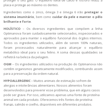
proteger o seu gato. O equilibrio ideal de cálcio e fósforo reduz a
placa e protege ao máximo os dentes.
Ingredientes como o zinco, ómega 3 e ómega 6 irão
preteger o
sistema imunitário
, bem como
cuidar da pele e manter o pêlo
brilhante e forte
.
HOLÍSTICO
– Os diversos ingredientes que compõem a linha
Optimanova foram cuidadosamente selecionados, inspecionados e
aprovados para manter o equilíbrio funcional dos órgãos internos.
Todos os ingredientes utilizados, além de serem 100% naturais,
foram processados ​​naturalmente para alcançar o equilíbrio
metabólico ideal para o seu felino. A soma dessas qualidades se
refletirá na beleza da pelagem.
OGM
– Os ingredientes utilizados na produção do Optimanova não
contêm organismos geneticamente modificados, contribuindo assim
para a preservação da ordem natural.
HYPOALLERGENIC
– Muitos animais de estimação sofrem de
alergias e intolerâncias alimentares. Nossos alimentos foram
desenvolvidos para prevenir esse problema, que em alguns casos
pode ser grave. Por isso, utilizamos apenas uma fonte de proteína
animal em cada produto. Oferecemos três fontes de proteína:
frango, salmão e coelho, disponíveis em diferentes produtos.