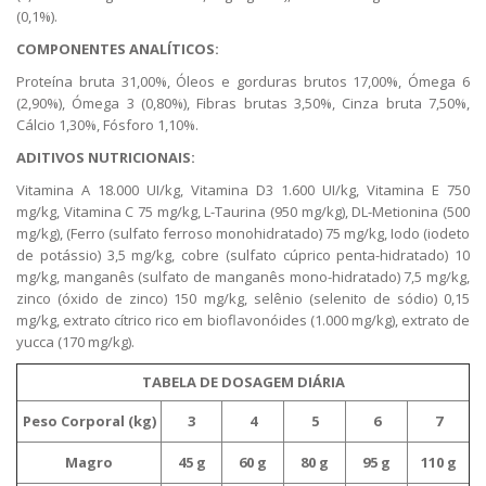
(0,1%).
COMPONENTES ANALÍTICOS:
Proteína bruta 31,00%, Óleos e gorduras brutos 17,00%, Ómega 6
(2,90%), Ómega 3 (0,80%), Fibras brutas 3,50%, Cinza bruta 7,50%,
Cálcio 1,30%, Fósforo 1,10%.
ADITIVOS NUTRICIONAIS:
Vitamina A 18.000 UI/kg, Vitamina D3 1.600 UI/kg, Vitamina E 750
mg/kg, Vitamina C 75 mg/kg, L-Taurina (950 mg/kg), DL-Metionina (500
mg/kg), (Ferro (sulfato ferroso monohidratado) 75 mg/kg, Iodo (iodeto
de potássio) 3,5 mg/kg, cobre (sulfato cúprico penta-hidratado) 10
mg/kg, manganês (sulfato de manganês mono-hidratado) 7,5 mg/kg,
zinco (óxido de zinco) 150 mg/kg, selênio (selenito de sódio) 0,15
mg/kg, extrato cítrico rico em bioflavonóides (1.000 mg/kg), extrato de
yucca (170 mg/kg).
TABELA DE DOSAGEM DIÁRIA
Peso Corporal (kg)
3
4
5
6
7
Magro
45 g
60 g
80 g
95 g
110 g