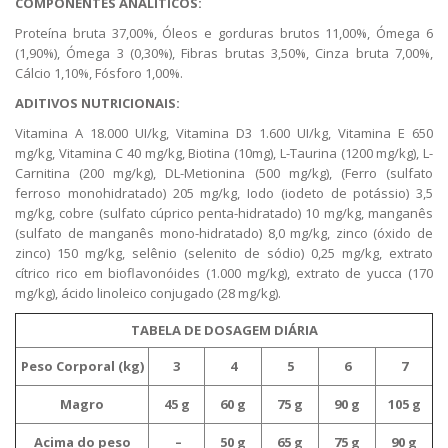
COMPONENTES ANALÍTICOS:
Proteína bruta 37,00%, Óleos e gorduras brutos 11,00%, Ómega 6
(1,90%), Ómega 3 (0,30%), Fibras brutas 3,50%, Cinza bruta 7,00%,
Cálcio 1,10%, Fósforo 1,00%.
ADITIVOS NUTRICIONAIS:
Vitamina A 18.000 UI/kg, Vitamina D3 1.600 UI/kg, Vitamina E 650
mg/kg, Vitamina C 40 mg/kg, Biotina (10mg), L-Taurina (1200 mg/kg), L-
Carnitina (200 mg/kg), DL-Metionina (500 mg/kg), (Ferro (sulfato
ferroso monohidratado) 205 mg/kg, Iodo (iodeto de potássio) 3,5
mg/kg, cobre (sulfato cúprico penta-hidratado) 10 mg/kg, manganês
(sulfato de manganês mono-hidratado) 8,0 mg/kg, zinco (óxido de
zinco) 150 mg/kg, selênio (selenito de sódio) 0,25 mg/kg, extrato
cítrico rico em bioflavonóides (1.000 mg/kg), extrato de yucca (170
mg/kg), ácido linoleico conjugado (28 mg/kg).
TABELA DE DOSAGEM DIÁRIA
Peso Corporal (kg)
3
4
5
6
7
Magro
45 g
60 g
75 g
90 g
105 g
Acima do peso
–
50 g
65 g
75 g
90 g