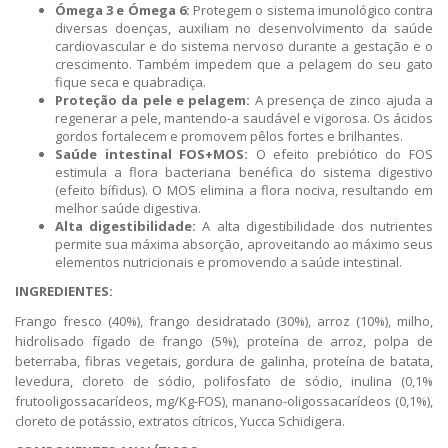
Ómega 3 e Ómega 6:
Protegem o sistema imunológico contra
diversas doenças, auxiliam no desenvolvimento da saúde
cardiovascular e do sistema nervoso durante a gestação e o
crescimento. Também impedem que a pelagem do seu gato
fique seca e quabradiça.
Proteção da pele e pelagem:
A presença de zinco ajuda a
regenerar a pele, mantendo-a saudável e vigorosa. Os ácidos
gordos fortalecem e promovem pêlos fortes e brilhantes.
Saúde intestinal FOS+MOS:
O efeito prebiótico do FOS
estimula a flora bacteriana benéfica do sistema digestivo
(efeito bífidus). O MOS elimina a flora nociva, resultando em
melhor saúde digestiva.
Alta digestibilidade:
A alta digestibilidade dos nutrientes
permite sua máxima absorção, aproveitando ao máximo seus
elementos nutricionais e promovendo a saúde intestinal.
INGREDIENTES:
Frango fresco (40%), frango desidratado (30%), arroz (10%), milho,
hidrolisado fígado de frango (5%), proteína de arroz, polpa de
beterraba, fibras vegetais, gordura de galinha, proteína de batata,
levedura, cloreto de sódio, polifosfato de sódio, inulina (0,1%
frutooligossacarídeos, mg/Kg-FOS), manano-oligossacarídeos (0,1%),
cloreto de potássio, extratos cítricos, Yucca Schidigera.