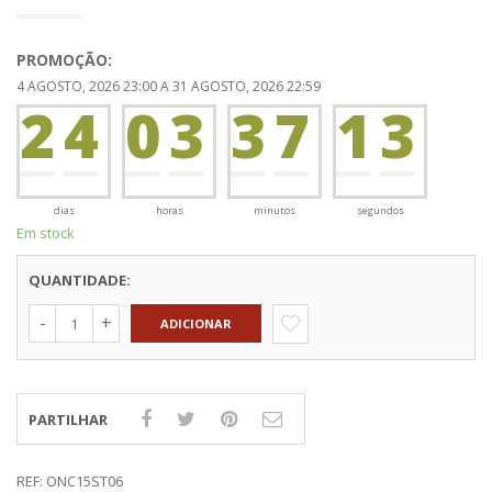
preço
preço
0
2
original
atual
PROMOÇÃO:
era:
é:
4 AGOSTO, 2026 23:00 A 31 AGOSTO, 2026 22:59
2
0
4
0
3
3
7
1
€34.90.
€33.15.
3
0
0
0
0
0
0
dias
horas
minutos
segundos
Em stock
QUANTIDADE:
ADICIONAR
PARTILHAR
REF:
ONC15ST06