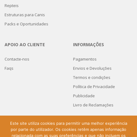
Repteis
Estruturas para Canis
Packs e Oportunidades
APOIO AO CLIENTE
INFORMAÇÕES
Contacte-nos
Pagamentos
Faqs
Envios e Devoluções
Termos e condições
Política de Privacidade
Publicidade
Livro de Reclamações
Este site utiliza cookies para permitir uma melhor experiência
por parte do utilizador. Os cookies retêm apenas informação
Home
Loja Pet Shop Online
Promoções
Faqs
Contactos
relacionada com as suas preferências e que não incluem os