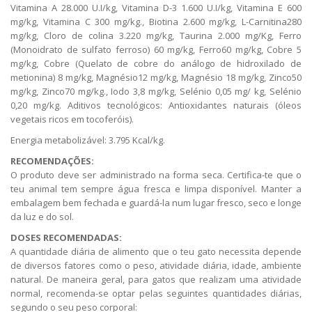
Vitamina A 28.000 U.I/kg, Vitamina D-3 1.600 U.I/kg, Vitamina E 600
mg/kg, Vitamina C 300 mg/kg., Biotina 2.600 mg/kg, L-Carnitina280
mg/kg, Cloro de colina 3.220 mg/kg, Taurina 2.000 mg/Kg, Ferro
(Monoidrato de sulfato ferroso) 60 mg/kg, Ferro60 mg/kg, Cobre 5
mg/kg, Cobre (Quelato de cobre do análogo de hidroxilado de
metionina) 8 mg/kg, Magnésio12 mg/kg, Magnésio 18 mg/kg, Zinco50
mg/kg, Zinco70 mg/kg., Iodo 3,8 mg/kg, Selénio 0,05 mg/ kg, Selénio
0,20 mg/kg. Aditivos tecnológicos: Antioxidantes naturais (óleos
vegetais ricos em tocoferóis).
Energia metabolizável: 3.795 Kcal/kg.
RECOMENDAÇÕES:
O produto deve ser administrado na forma seca. Certifica-te que o
teu animal tem sempre água fresca e limpa disponível. Manter a
embalagem bem fechada e guardá-la num lugar fresco, seco e longe
da luz e do sol.
DOSES RECOMENDADAS:
A quantidade diária de alimento que o teu gato necessita depende
de diversos fatores como o peso, atividade diária, idade, ambiente
natural. De maneira geral, para gatos que realizam uma atividade
normal, recomenda-se optar pelas seguintes quantidades diárias,
segundo o seu peso corporal: