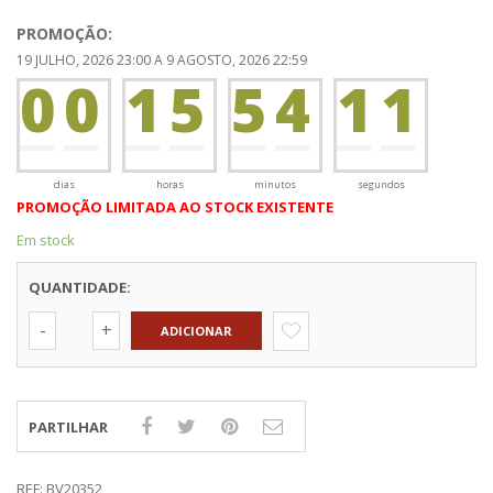
0
0
original
atual
PROMOÇÃO:
era:
é:
19 JULHO, 2026 23:00 A 9 AGOSTO, 2026 22:59
0
0
0
1
5
5
4
1
1
€19.60.
€18.62.
0
0
0
0
0
2
dias
horas
minutos
segundos
PROMOÇÃO LIMITADA AO STOCK EXISTENTE
Em stock
QUANTIDADE:
ADICIONAR
PARTILHAR
REF:
BV20352