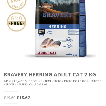
BRAVERY HERRING ADULT CAT 2 KG
INÍCIO
>
LOJA PET SHOP ONLINE
>
ALIMENTAÇÃO
>
RAÇÃO PARA GATOS
>
BRAVERY
> BRAVERY HERRING ADULT CAT 2 KG
O
O
€
18.62
€
19.60
preço
preço