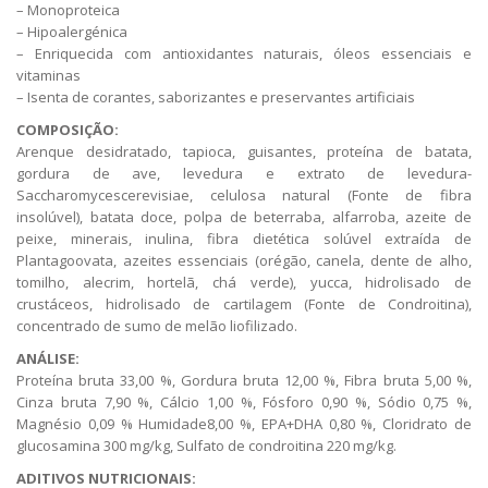
– Monoproteica
– Hipoalergénica
– Enriquecida com antioxidantes naturais, óleos essenciais e
vitaminas
– Isenta de corantes, saborizantes e preservantes artificiais
COMPOSIÇÃO:
Arenque desidratado, tapioca, guisantes, proteína de batata,
gordura de ave, levedura e extrato de levedura-
Saccharomycescerevisiae, celulosa natural (Fonte de fibra
insolúvel), batata doce, polpa de beterraba, alfarroba, azeite de
peixe, minerais, inulina, fibra dietética solúvel extraída de
Plantagoovata, azeites essenciais (orégão, canela, dente de alho,
tomilho, alecrim, hortelã, chá verde), yucca, hidrolisado de
crustáceos, hidrolisado de cartilagem (Fonte de Condroitina),
concentrado de sumo de melão liofilizado.
ANÁLISE:
Proteína bruta 33,00 %, Gordura bruta 12,00 %, Fibra bruta 5,00 %,
Cinza bruta 7,90 %, Cálcio 1,00 %, Fósforo 0,90 %, Sódio 0,75 %,
Magnésio 0,09 % Humidade8,00 %, EPA+DHA 0,80 %, Cloridrato de
glucosamina 300 mg/kg, Sulfato de condroitina 220 mg/kg.
ADITIVOS NUTRICIONAIS: