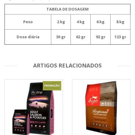
TABELA DE DOSAGEM
Peso
2 kg
4 kg
6 kg
8 kg
Dose diária
30 gr
62 gr
92 gr
123 gr
ARTIGOS RELACIONADOS