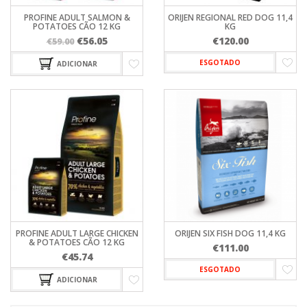
PROFINE ADULT SALMON &
ORIJEN REGIONAL RED DOG 11,4
POTATOES CÃO 12 KG
KG
O
O
€
56.05
€
120.00
€
59.00
preço
preço
ESGOTADO
ADICIONAR
original
atual
era:
é:
€59.00.
€56.05.
PROFINE ADULT LARGE CHICKEN
ORIJEN SIX FISH DOG 11,4 KG
& POTATOES CÃO 12 KG
€
111.00
€
45.74
ESGOTADO
ADICIONAR