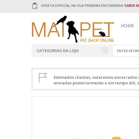
OFERTA ESPECIAL NA SUA PRIMEIRA ENCOMENDA!
SABER M
HOME
CATEGORIAS DA LOJA
ALIMENTAÇÃO
RAÇÃO PAR
AÇAIMES
AREIAS
DIVERSOS
BRINQUED
CÃES
Estimados clientes, estaremos encerrados 
HÚMIDOS C
enviadas posteriormente e em tempo útil, s
CAMAS
HIGIENE
ADVANCE
GATOS
CAMA PAR
ACANA
AVES
ALPHA SPIR
COMEDOU
DESPARAS
AMITY
ROEDORES
GATOS
BANTERS
ESCOVAS
REPTEIS
BRAVERY
SNACKS P
ESTRUTURAS PARA CANIS
COUNTRY 
SNACKS
CUSTOM DI
PACKS E OPORTUNIDADES