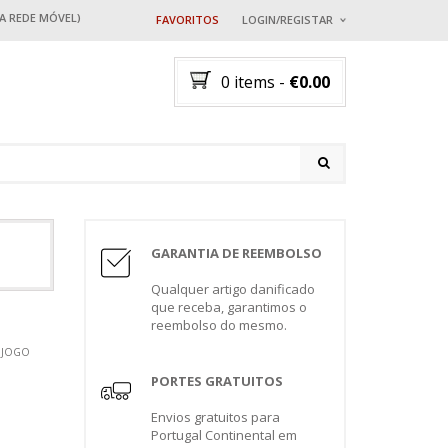
 A REDE MÓVEL)
FAVORITOS
LOGIN/REGISTAR
EU JÁ TENHO AQUI U
0 items
-
€
0.00
Nome ou Email
*
Senha
*
A
TICOS
 GATOS
A
AVES
BRINQUEDOS
BRINQUEDOS PARA GATOS
GAIOLAS
COS
GARANTIA DE REEMBOLSO
COLEIRAS
Perdeu a password?
GATOS
L
COLEIRAS PARA GATOS
NOVO CLIENTE?
Registar
Qualquer artigo danificado
que receba, garantimos o
A RAÇÃO
DESPARASITANTES
OS
reembolso do mesmo.
PORTAS PARA GATOS
 JOGO
PORTAS
ARA
PORTES GRATUITOS
S PARA
VESTUÁRIO
OS
Envios gratuitos para
S
TRANSPORTE EM CARRO
Portugal Continental em
S