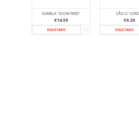
GAMELA “SLOW FEED”
CÃO C/ COR
€
14.50
€
6.20
ESGOTADO
ESGOTADO