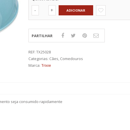
PORTAS
PROFINE
GATOS
SUPLEMENTOS
TRELAS
VESTUÁRIO
SNACKS
VA
PURINA PRO PLAN
ADICIONAR
SNACKS PARA GATOS
VIRBAC HPM
TRANSPORTADORAS 
GATOS
RIT
WC PARA GATOS
PARTILHAR
O PLAN
M
REF:
TX25028
Categorias:
Cães
,
Comedouros
Marca:
Trixie
limento seja consumido rapidamente