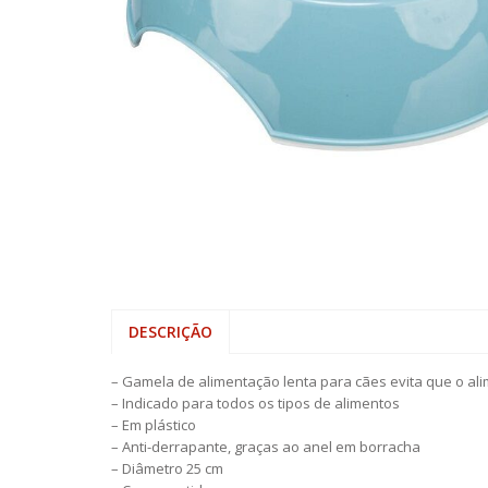
FARMINA
WC PARA 
TREINO
OPTIMA NO
ORIJEN
PRIMAL SPI
PROFINE
PURINA PR
VIRBAC HP
DESCRIÇÃO
– Gamela de alimentação lenta para cães evita que o a
– Indicado para todos os tipos de alimentos
– Em plástico
– Anti-derrapante, graças ao anel em borracha
– Diâmetro 25 cm