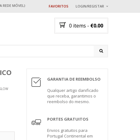
 A REDE MÓVEL)
FAVORITOS
LOGIN/REGISTAR
EU JÁ TENHO AQUI U
0 items
-
€
0.00
Nome ou Email
*
Senha
*
A
TICOS
 GATOS
A
AVES
BRINQUEDOS
BRINQUEDOS PARA GATOS
GAIOLAS
ICO
COS
GARANTIA DE REEMBOLSO
COLEIRAS
Perdeu a password?
GATOS
L
COLEIRAS PARA GATOS
“SLOW
NOVO CLIENTE?
Registar
Qualquer artigo danificado
que receba, garantimos o
A RAÇÃO
DESPARASITANTES
OS
reembolso do mesmo.
PORTAS PARA GATOS
PORTAS
ARA
PORTES GRATUITOS
S PARA
VESTUÁRIO
OS
Envios gratuitos para
S
TRANSPORTE EM CARRO
Portugal Continental em
S