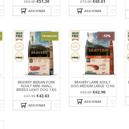
O
O
O
O
€
51.20
€
65.61
€
56.90
€
72.90
eço
preço
preço
preço
preço
ADICIONAR
ADICIONAR
al
original
atual
original
atual
era:
é:
era:
é:
.85.
€56.90.
€51.20.
€72.90.
€65.61.
BRAVERY IBERIAN PORK
BRAVERY LAMB ADULT
ADULT MINI-SMALL
DOG MEDIUM LARGE 12 KG
G
BREEDS LIGHT DOG 7 KG
O
O
€
62.90
€
69.90
O
O
€
42.63
€
47.90
preço
preço
eço
preço
preço
ADICIONAR
original
atual
ADICIONAR
al
original
atual
era:
é:
era:
é:
€69.90.
€62.90.
.77.
€47.90.
€42.63.