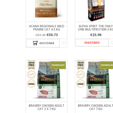
FARMINA
WC PARA 
TREINO
OPTIMA NO
ORIJEN
PRIMAL SPI
PROFINE
ACANA REGIONALS WILD
ALPHA SPIRIT THE ONLY
PRAIRIE CAT 4.5 KG
ONE MULTIPROTEIN 3 K
PURINA PR
O
O
€
50.73
€
23.90
€
53.40
VIRBAC HP
preço
preço
ESGOTADO
ADICIONAR
original
atual
era:
é:
€53.40.
€50.73.
BRAVERY CHICKEN ADULT
BRAVERY CHICKEN ADUL
CAT 2 X 7 KG
CAT 7 KG