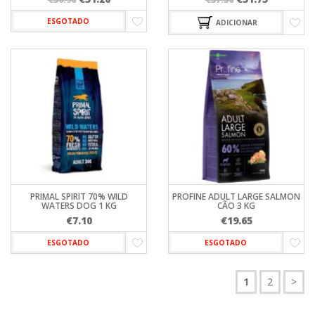
preço
preço
preço
preço
ESGOTADO
ADICIONAR
original
atual
original
atual
era:
é:
era:
é:
€56.90.
€51.20.
€57.50.
€51.75.
PRIMAL SPIRIT 70% WILD
PROFINE ADULT LARGE SALMON
WATERS DOG 1 KG
CÃO 3 KG
€
7.10
€
19.65
ESGOTADO
ESGOTADO
1
2
>