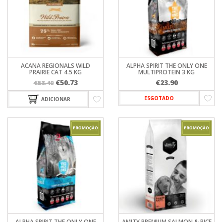
ACANA REGIONALS WILD
ALPHA SPIRIT THE ONLY ONE
PRAIRIE CAT 4.5 KG
MULTIPROTEIN 3 KG
O
O
€
50.73
€
23.90
€
53.40
preço
preço
ESGOTADO
ADICIONAR
original
atual
era:
é:
€53.40.
€50.73.
ALPHA SPIRIT THE ONLY ONE
AMITY PREMIUM SALMON & RICE