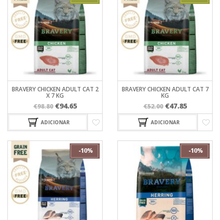
BRAVERY CHICKEN ADULT CAT 2
BRAVERY CHICKEN ADULT CAT 7
X 7 KG
KG
O
O
O
O
€
94.65
€
47.85
€
98.80
€
52.00
preço
preço
preço
preço
ADICIONAR
ADICIONAR
original
atual
original
atual
era:
é:
era:
é:
€98.80.
€94.65.
€52.00.
€47.85.