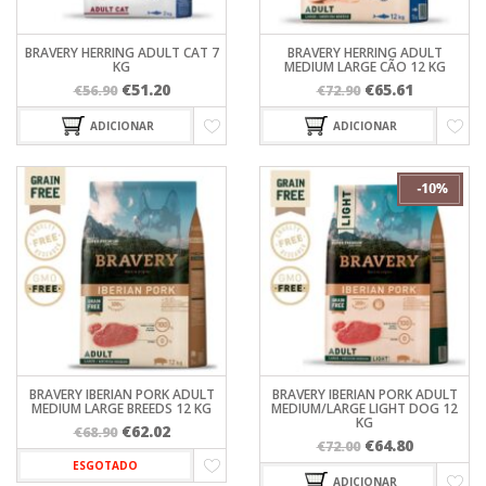
BRAVERY HERRING ADULT CAT 7
BRAVERY HERRING ADULT
KG
MEDIUM LARGE CÃO 12 KG
O
O
O
O
€
51.20
€
65.61
€
56.90
€
72.90
preço
preço
preço
preço
ADICIONAR
ADICIONAR
original
atual
original
atual
era:
é:
era:
é:
€56.90.
€51.20.
€72.90.
€65.61.
BRAVERY IBERIAN PORK ADULT
BRAVERY IBERIAN PORK ADULT
MEDIUM LARGE BREEDS 12 KG
MEDIUM/LARGE LIGHT DOG 12
KG
O
O
€
62.02
€
68.90
O
O
€
64.80
€
72.00
preço
preço
preço
preço
ESGOTADO
original
atual
ADICIONAR