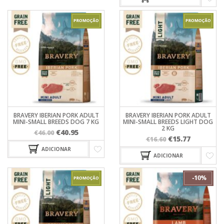
original
atual
era:
é:
era:
é:
€68.90.
€62.02.
€72.00.
€64.80.
BRAVERY IBERIAN PORK ADULT
BRAVERY IBERIAN PORK ADULT
MINI-SMALL BREEDS DOG 7 KG
MINI-SMALL BREEDS LIGHT DOG
2 KG
O
O
€
40.95
€
46.00
O
O
€
15.77
€
16.60
preço
preço
preço
preço
ADICIONAR
original
atual
ADICIONAR
original
atual
era:
é:
era:
é:
€46.00.
€40.95.
€16.60.
€15.77.