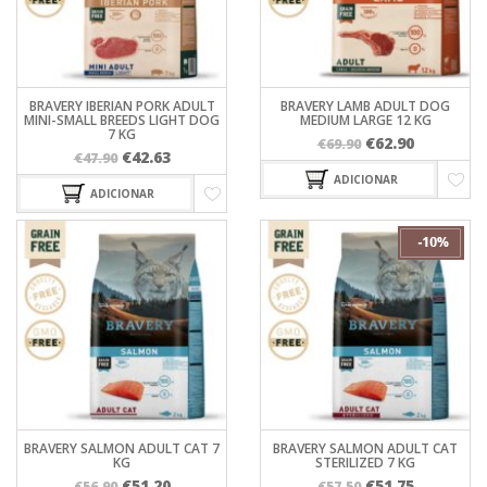
BRAVERY IBERIAN PORK ADULT
BRAVERY LAMB ADULT DOG
MINI-SMALL BREEDS LIGHT DOG
MEDIUM LARGE 12 KG
7 KG
O
O
€
62.90
€
69.90
O
O
€
42.63
€
47.90
preço
preço
preço
preço
ADICIONAR
original
atual
ADICIONAR
original
atual
era:
é:
era:
é:
€69.90.
€62.90.
€47.90.
€42.63.
BRAVERY SALMON ADULT CAT 7
BRAVERY SALMON ADULT CAT
KG
STERILIZED 7 KG
O
O
O
O
€
51.20
€
51.75
€
56.90
€
57.50