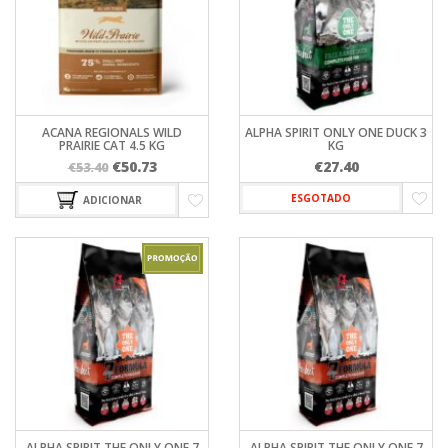
ACANA REGIONALS WILD
ALPHA SPIRIT ONLY ONE DUCK 3
PRAIRIE CAT 4.5 KG
KG
O
O
€
50.73
€
27.40
€
53.40
preço
preço
ESGOTADO
ADICIONAR
original
atual
era:
é:
€53.40.
€50.73.
ALPHA SPIRIT THE ONLY ONE 7
ALPHA SPIRIT THE ONLY ONE 7