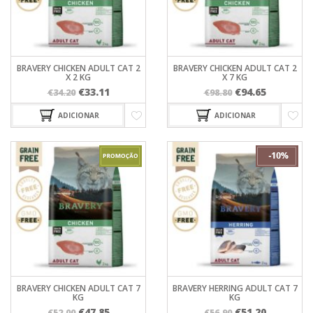
BRAVERY CHICKEN ADULT CAT 2
BRAVERY CHICKEN ADULT CAT 2
X 2 KG
X 7 KG
O
O
O
O
€
33.11
€
94.65
€
34.20
€
98.80
preço
preço
preço
preço
ADICIONAR
ADICIONAR
original
atual
original
atual
era:
é:
era:
é:
€34.20.
€33.11.
€98.80.
€94.65.
BRAVERY CHICKEN ADULT CAT 7
BRAVERY HERRING ADULT CAT 7
KG
KG
O
O
O
O
€
47.85
€
51.20
€
52.00
€
56.90