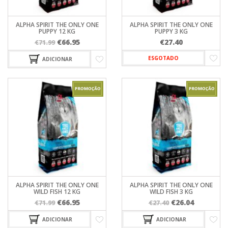
ALPHA SPIRIT THE ONLY ONE
ALPHA SPIRIT THE ONLY ONE
PUPPY 12 KG
PUPPY 3 KG
O
O
€
66.95
€
27.40
€
71.99
preço
preço
ESGOTADO
ADICIONAR
original
atual
era:
é:
€71.99.
€66.95.
ALPHA SPIRIT THE ONLY ONE
ALPHA SPIRIT THE ONLY ONE
WILD FISH 12 KG
WILD FISH 3 KG
O
O
O
O
€
66.95
€
26.04
€
71.99
€
27.40
preço
preço
preço
preço
ADICIONAR
ADICIONAR
original
atual
original
atual