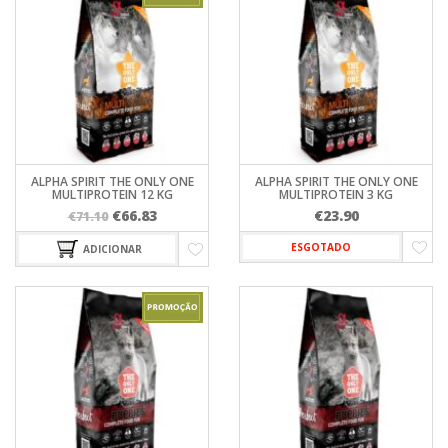
ALPHA SPIRIT THE ONLY ONE
ALPHA SPIRIT THE ONLY ONE
MULTIPROTEIN 12 KG
MULTIPROTEIN 3 KG
O
O
€
66.83
€
23.90
€
71.10
preço
preço
ESGOTADO
ADICIONAR
original
atual
era:
é:
€71.10.
€66.83.