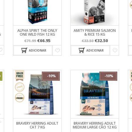
PORTAS
PROFINE
GATOS
SUPLEMENTOS
TRELAS
VESTUÁRIO
SNACKS
VA
PURINA PRO PLAN
SNACKS PARA GATOS
VIRBAC HPM
TRANSPORTADORAS 
GATOS
RIT
WC PARA GATOS
ALPHA SPIRIT THE ONLY
AMITY PREMIUM SALMON
G
ONE WILD FISH 12 KG
& RICE 15 KG
O PLAN
O
O
O
O
€
66.95
€
32.50
€
71.99
€
33.50
M
preço
preço
preço
preço
ADICIONAR
ADICIONAR
original
atual
original
atual
era:
é:
era:
é:
€71.99.
€66.95.
€33.50.
€32.50.
T
BRAVERY HERRING ADULT
BRAVERY HERRING ADULT
CAT 7 KG
MEDIUM LARGE CÃO 12 KG