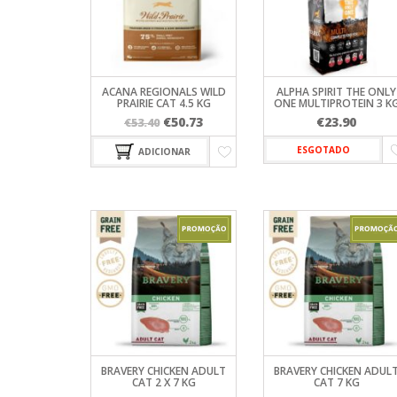
FARMINA
WC PARA 
TREINO
OPTIMA NO
ORIJEN
PRIMAL SPI
PROFINE
ACANA REGIONALS WILD
ALPHA SPIRIT THE ONLY
PRAIRIE CAT 4.5 KG
ONE MULTIPROTEIN 3 K
PURINA PR
O
O
€
50.73
€
23.90
€
53.40
VIRBAC HP
preço
preço
ESGOTADO
ADICIONAR
original
atual
era:
é:
€53.40.
€50.73.
BRAVERY CHICKEN ADULT
BRAVERY CHICKEN ADUL
CAT 2 X 7 KG
CAT 7 KG