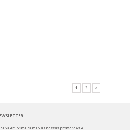
1
2
>
EWSLETTER
ceba em primeira mão as nossas promoções e