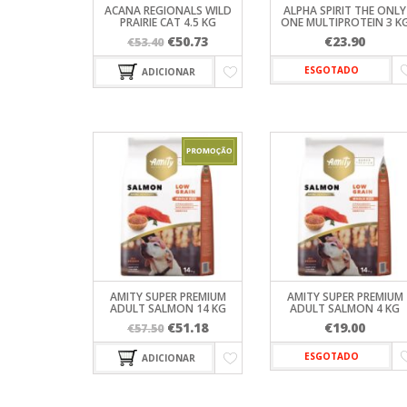
FARMINA
ACANA REGIONALS WILD
ALPHA SPIRIT THE ONLY
WC PARA 
PRAIRIE CAT 4.5 KG
ONE MULTIPROTEIN 3 K
TREINO
OPTIMA NO
O
O
€
50.73
€
23.90
€
53.40
ORIJEN
preço
preço
PRIMAL SPI
ESGOTADO
ADICIONAR
original
atual
PROFINE
era:
é:
PURINA PR
€53.40.
€50.73.
VIRBAC HP
AMITY SUPER PREMIUM
AMITY SUPER PREMIUM
ADULT SALMON 14 KG
ADULT SALMON 4 KG
O
O
€
51.18
€
19.00
€
57.50
preço
preço
ESGOTADO
ADICIONAR
original
atual
era:
é:
€57.50.
€51.18.