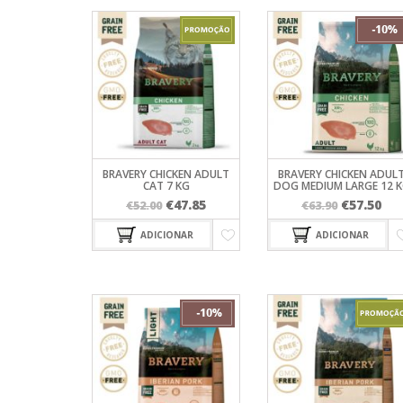
BRAVERY CHICKEN ADULT
BRAVERY CHICKEN ADUL
CAT 7 KG
DOG MEDIUM LARGE 12 
O
O
O
O
€
47.85
€
57.50
€
52.00
€
63.90
preço
preço
preço
pr
ADICIONAR
ADICIONAR
original
atual
original
atu
era:
é:
era:
é:
€52.00.
€47.85.
€63.90.
€57