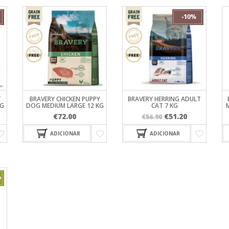
T
BRAVERY CHICKEN PUPPY
BRAVERY HERRING ADULT
KG
DOG MEDIUM LARGE 12 KG
CAT 7 KG
O
O
€
72.00
€
51.20
€
56.90
eço
preço
preço
ADICIONAR
ADICIONAR
al
original
atual
era:
é:
.50.
€56.90.
€51.20.