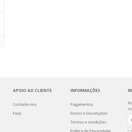
eço
al
.95.
APOIO AO CLIENTE
INFORMAÇÕES
N
Re
Contacte-nos
Pagamentos
no
Faqs
Envios e Devoluções
Termos e condições
Política de Privacidade