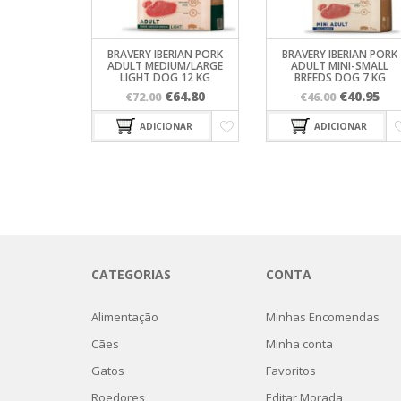
BRAVERY IBERIAN PORK
BRAVERY IBERIAN PORK
ADULT MEDIUM/LARGE
ADULT MINI-SMALL
LIGHT DOG 12 KG
BREEDS DOG 7 KG
O
O
O
O
€
64.80
€
40.95
€
72.00
€
46.00
preço
preço
preço
pr
ADICIONAR
ADICIONAR
original
atual
original
atu
era:
é:
era:
é:
€72.00.
€64.80.
€46.00.
€40
CATEGORIAS
CONTA
Alimentação
Minhas Encomendas
Cães
Minha conta
Gatos
Favoritos
Roedores
Editar Morada