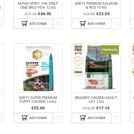
PORTAS
PROFINE
ALPHA SPIRIT THE ONLY
AMITY PREMIUM SALMON
GATOS
SUPLEMENTOS
G
ONE WILD FISH 12 KG
TRELAS
& RICE 15 KG
VESTUÁRIO
SNACKS
VA
PURINA PRO PLAN
SNACKS PARA GATOS
O
O
O
O
€
66.95
€
32.50
€
71.99
€
33.50
VIRBAC HPM
TRANSPORTADORAS 
preço
preço
preço
preço
GATOS
RIT
ADICIONAR
ADICIONAR
original
atual
original
atual
WC PARA GATOS
era:
é:
era:
é:
O PLAN
€71.99.
€66.95.
€33.50.
€32.50.
M
AMITY SUPER PREMIUM
BRAVERY CHICKEN ADULT
PUPPY CHICKEN 14 KG
CAT 2 KG
O
O
€
55.00
€
17.10
€
18.00
preço
preço
ADICIONAR
ADICIONAR
original
atual
era:
é:
€18.00.
€17.10.