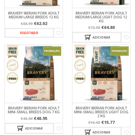
BRAVERY IBERIAN PORK ADULT
BRAVERY IBERIAN PORK ADULT
MEDIUM LARGE BREEDS 12 KG
MEDIUM/LARGE LIGHT DOG 12
KG
O
O
€
62.02
€
68.90
O
O
€
64.80
€
72.00
preço
preço
preço
preço
ESGOTADO
original
atual
ADICIONAR
original
atual
era:
é:
era:
é:
€68.90.
€62.02.
€72.00.
€64.80.
BRAVERY IBERIAN PORK ADULT
BRAVERY IBERIAN PORK ADULT
MINI-SMALL BREEDS DOG 7 KG
MINI-SMALL BREEDS LIGHT DOG
2 KG
O
O
€
40.95
€
46.00
O
O
€
15.77
€
16.60
preço
preço
preço
preço
ADICIONAR
original
atual
ADICIONAR
original
atual