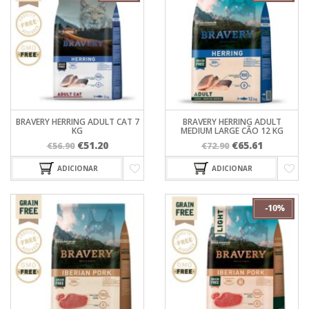
BRAVERY HERRING ADULT CAT 7
BRAVERY HERRING ADULT
KG
MEDIUM LARGE CÃO 12 KG
O
O
O
O
€
51.20
€
65.61
€
56.90
€
72.90
preço
preço
preço
preço
ADICIONAR
ADICIONAR
original
atual
original
atual
era:
é:
era:
é:
€56.90.
€51.20.
€72.90.
€65.61.