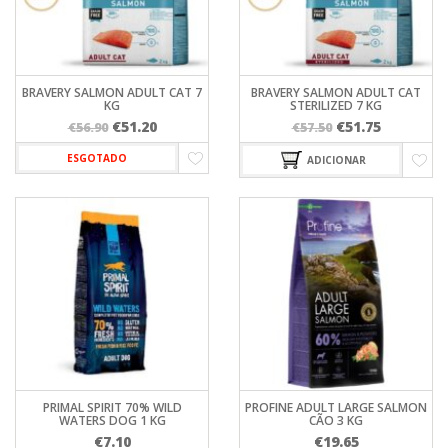
BRAVERY SALMON ADULT CAT 7
BRAVERY SALMON ADULT CAT
KG
STERILIZED 7 KG
O
O
O
O
€
51.20
€
51.75
€
56.90
€
57.50
preço
preço
preço
preço
ESGOTADO
ADICIONAR
original
atual
original
atual
era:
é:
era:
é:
€56.90.
€51.20.
€57.50.
€51.75.
PRIMAL SPIRIT 70% WILD
PROFINE ADULT LARGE SALMON
WATERS DOG 1 KG
CÃO 3 KG
€
7.10
€
19.65