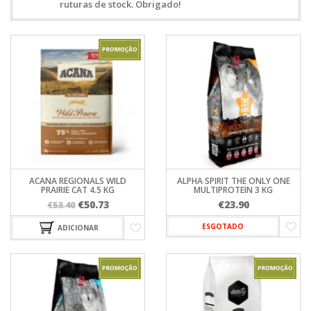
ruturas de stock. Obrigado!
ACANA REGIONALS WILD
ALPHA SPIRIT THE ONLY ONE
PRAIRIE CAT 4.5 KG
MULTIPROTEIN 3 KG
O
O
€
50.73
€
23.90
€
53.40
preço
preço
ESGOTADO
ADICIONAR
original
atual
era:
é:
€53.40.
€50.73.