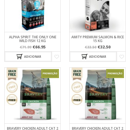
ALPHA SPIRIT THE ONLY ONE
AMITY PREMIUM SALMON & RICE
WILD FISH 12 KG
15 KG
O
O
O
O
€
66.95
€
32.50
€
71.99
€
33.50
preço
preço
preço
preço
ADICIONAR
ADICIONAR
original
atual
original
atual
era:
é:
era:
é:
€71.99.
€66.95.
€33.50.
€32.50.
BRAVERY CHICKEN ADULT CAT 2
BRAVERY CHICKEN ADULT CAT 2