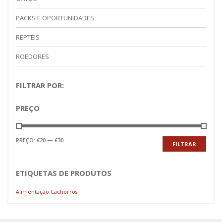
PACKS E OPORTUNIDADES
REPTEIS
ROEDORES
FILTRAR POR:
PREÇO
Preço
Preço
PREÇO:
€20
—
€30
FILTRAR
mínimo
máximo
ETIQUETAS DE PRODUTOS
Alimentação Cachorros