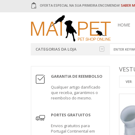
OFERTA ESPECIAL NA SUA PRIMEIRA ENCOMENDA!
SABER M
HOME
CATEGORIAS DA LOJA
ALIMENTAÇÃO
RAÇÃO PAR
AÇAIMES
AREIAS
DIVERSOS
BRINQUED
VEST
CÃES
HÚMIDOS C
GARANTIA DE REEMBOLSO
CAMAS
HIGIENE
ADVANCE
VER:
GATOS
CAMA PAR
Qualquer artigo danificado
ACANA
que receba, garantimos o
AVES
ALPHA SPIR
COMEDOU
reembolso do mesmo.
DESPARAS
AMITY
ROEDORES
GATOS
BANTERS
ESCOVAS
REPTEIS
PORTES GRATUITOS
BRAVERY
SNACKS P
ESTRUTURAS PARA CANIS
COUNTRY 
Envios gratuitos para
SNACKS
CUSTOM DI
Portugal Continental em
PACKS E OPORTUNIDADES