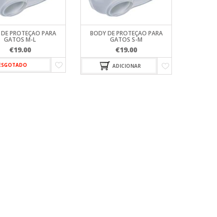
PORTAS
PROFINE
GATOS
SUPLEMENTOS
TRELAS
VESTUÁRIO
SNACKS
VA
PURINA PRO PLAN
SNACKS PARA GATOS
VIRBAC HPM
TRANSPORTADORAS 
 DE PROTEÇAO PARA
BODY DE PROTEÇAO PARA
GATOS
RIT
GATOS M-L
GATOS S-M
WC PARA GATOS
€
19.00
€
19.00
O PLAN
ESGOTADO
ADICIONAR
M