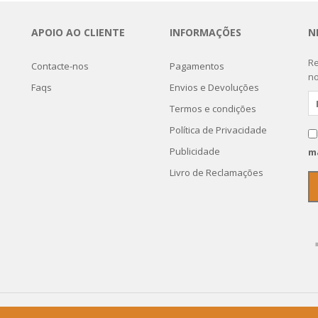
APOIO AO CLIENTE
INFORMAÇÕES
N
Re
Contacte-nos
Pagamentos
no
Faqs
Envios e Devoluções
Termos e condições
Política de Privacidade
Publicidade
m
Livro de Reclamações
Home
Loja Pet Shop Online
Promoções
Faqs
Contactos