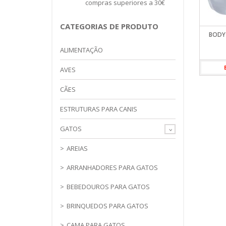
compras superiores a 30€
FARMINA
WC PARA 
TREINO
OPTIMA NO
CATEGORIAS DE PRODUTO
ORIJEN
BODY
PRIMAL SPI
ALIMENTAÇÃO
PROFINE
PURINA PR
AVES
VIRBAC HP
CÃES
ESTRUTURAS PARA CANIS
GATOS
AREIAS
ARRANHADORES PARA GATOS
BEBEDOUROS PARA GATOS
BRINQUEDOS PARA GATOS
CAMA PARA GATOS