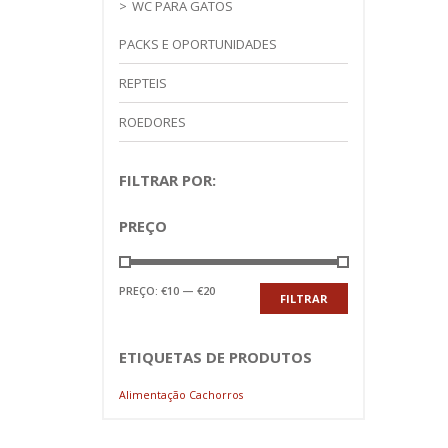
WC PARA GATOS
PACKS E OPORTUNIDADES
REPTEIS
ROEDORES
FILTRAR POR:
PREÇO
Preço
Preço
PREÇO:
€10
—
€20
FILTRAR
mínimo
máximo
ETIQUETAS DE PRODUTOS
Alimentação Cachorros